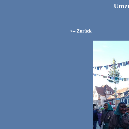
Umzu
<-- Zurück