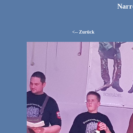
Narr
<-- Zurück