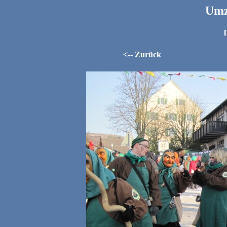
Umz
<-- Zurück