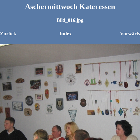
Aschermittwoch Kateressen
Bild_016.jpg
 Zurück
Index
Vorwärts